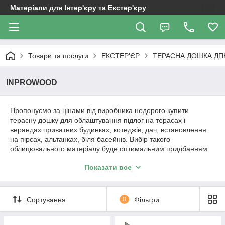
Матеріали для Інтер'єру та Екстер'єру
Товари та послуги
ЕКСТЕР'ЄР
ТЕРАСНА ДОШКА ДП
INPROWOOD
Пропонуємо за цінами від виробника недорого купити
терасну дошку для облаштування підлог на терасах і
верандах приватних будинках, котеджів, дач, встановлення
на пірсах, альтанках, біля басейнів. Вибір такого
облицювального матеріалу буде оптимальним придбанням
за характеристиками стійкості до негативного впливу
Показати все
зовнішнього середовища.
Купуючи терасну дошку у нас, ви отримуєте не тільки
високоякісний матеріал, а й професійну консультацію та
Сортування
0
Фільтри
підтримку на всіх етапах вибору і покупки. Наша терасна
дошка для підлоги та палубна дошка доступні в різних
кольорах і текстурах, що дозволяє вам створити саме той