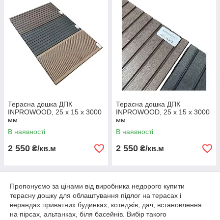
стиль, який ви шукаєте. До того ж, ми пропонуємо придбати
терасну дошку за доступною ціною.
Терасна дошка ДПК
Терасна дошка ДПК
INPROWOOD, 25 х 15 х 3000
INPROWOOD, 25 х 15 х 3000
мм
мм
В наявності
В наявності
2 550
2 550
₴/кв.м
₴/кв.м
Пропонуємо за цінами від виробника недорого купити
терасну дошку для облаштування підлог на терасах і
верандах приватних будинках, котеджів, дач, встановлення
на пірсах, альтанках, біля басейнів. Вибір такого