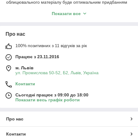
облицювального матеріалу буде оптимальним придбанням
за характеристиками стійкості до негативного впливу
Показати все
зовнішнього середовища.
Купуючи терасну дошку у нас, ви отримуєте не тільки
високоякісний матеріал, а й професійну консультацію та
Про нас
підтримку на всіх етапах вибору і покупки. Наша терасна
дошка для підлоги та палубна дошка доступні в різних
кольорах і текстурах, що дозволяє вам створити саме той
100% позитивних з 11 відгуків за рік
стиль, який ви шукаєте. До того ж, ми пропонуємо придбати
Працює з 23.11.2016
терасну дошку за доступною ціною.
м. Львів
ул. Промислова 50-52, Б2, Львів, Україна
Контакти
Сьогодні працює з 09:00 до 18:00
Показати весь графік роботи
Про нас
Контакти