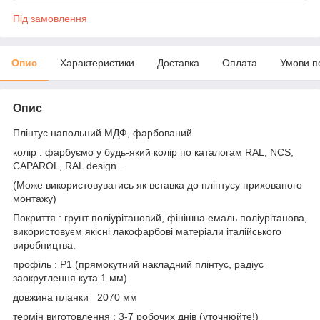
Під замовлення
Опис
Характеристики
Доставка
Оплата
Умови п
Опис
Плінтус напольний МДФ, фарбований.
колір : фарбуємо у будь-який колір по каталогам RAL, NCS,
CAPAROL, RAL design .
(Може використовуватись як вставка до плінтусу прихованого
монтажу)
Покриття : грунт поліурітановий, фінішна емаль поліурітанова,
використовуєм якісні лакофарбові матеріали італійського
виробництва.
профіль : Р1 (прямокутний накладний плінтус, радіус
заокруглення кута 1 мм)
довжина планки 2070 мм
термін виготовлення : 3-7 робочих днів (уточнюйте!)