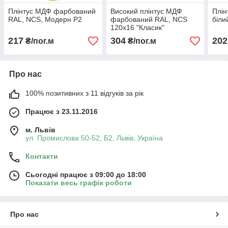
Плінтус МДФ фарбований
Високий плінтус МДФ
Плі
RAL, NCS, Модерн Р2
фарбований RAL, NCS
біли
120х16 "Класик"
217
304
202
₴/пог.м
₴/пог.м
Про нас
100% позитивних з 11 відгуків за рік
Працює з 23.11.2016
м. Львів
ул. Промислова 50-52, Б2, Львів, Україна
Контакти
Сьогодні працює з 09:00 до 18:00
Показати весь графік роботи
Про нас