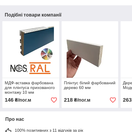
Подібні товари компанії
МДФ-вставка фарбована
Плінтус білий фарбований
Дере
для плінтуса прихованого
дерево 60 мм
Моде
монтажу 10 мм
146
218
263
₴/пог.м
₴/пог.м
Про нас
100% позитивних з 11 відгуків за рік