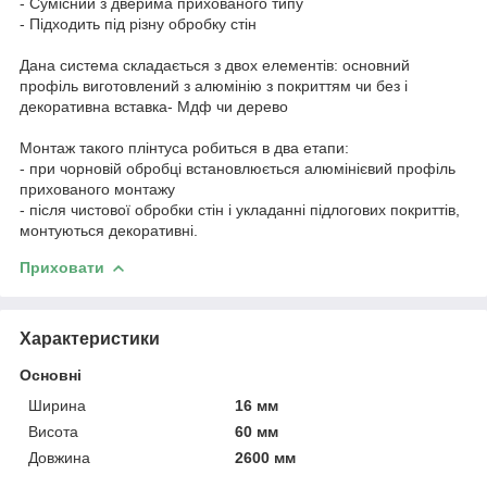
- Сумісний з дверима прихованого типу
- Підходить під різну обробку стін
Дана система складається з двох елементів: основний
профіль виготовлений з алюмінію з покриттям чи без і
декоративна вставка- Мдф чи дерево
Монтаж такого плінтуса робиться в два етапи:
- при чорновій обробці встановлюється алюмінієвий профіль
прихованого монтажу
- після чистової обробки стін і укладанні підлогових покриттів,
монтуються декоративні.
Приховати
Характеристики
Основні
Ширина
16 мм
Висота
60 мм
Довжина
2600 мм