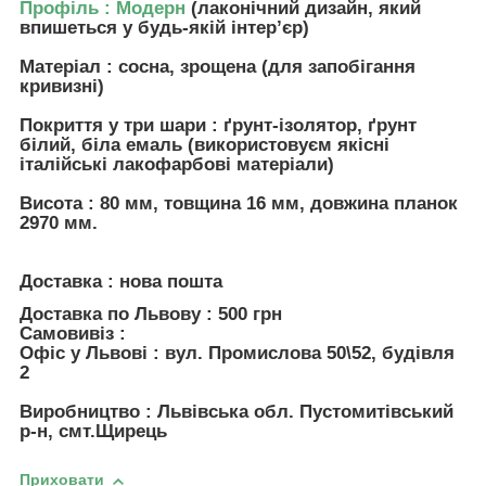
Профіль : Модерн
(лаконічний дизайн, який
впишеться у будь-якій інтерʼєр)
Матеріал : сосна, зрощена (для запобігання
кривизні)
Покриття у три шари : ґрунт-ізолятор, ґрунт
білий, біла емаль (використовуєм якісні
італійські лакофарбові матеріали)
Висота : 80 мм, товщина 16 мм, довжина планок
2970 мм.
Доставка : нова пошта
Доставка по Львову : 500 грн
Самовивіз :
Офіс у Львові : вул. Промислова 50\52, будівля
2
Виробництво : Львівська обл. Пустомитівський
р-н, смт.Щирець
Приховати