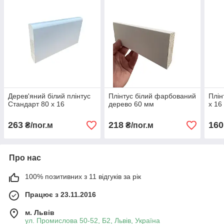
Дерев'яний білий плінтус
Плінтус білий фарбований
Плін
Стандарт 80 х 16
дерево 60 мм
х 16
263
218
160
₴/пог.м
₴/пог.м
Про нас
100% позитивних з 11 відгуків за рік
Працює з 23.11.2016
м. Львів
ул. Промислова 50-52, Б2, Львів, Україна