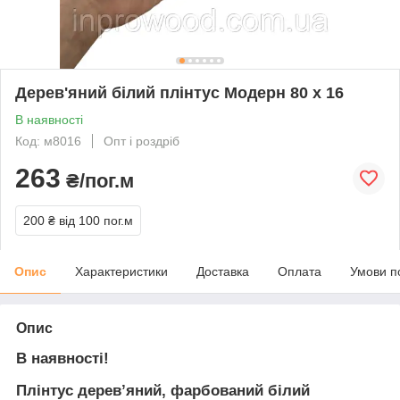
Дерев'яний білий плінтус Модерн 80 х 16
В наявності
Код: м8016
Опт і роздріб
263
₴/пог.м
200 ₴
від 100 пог.м
Опис
Характеристики
Доставка
Оплата
Умови п
Опис
В наявності!
Плінтус деревʼяний, фарбований білий