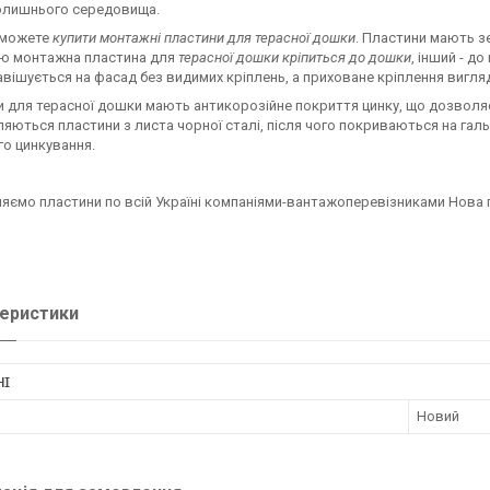
олишнього середовища.
 можете
купити монтажні пластини для терасної дошки
. Пластини мають з
ю монтажна пластина для
терасної дошки кріпиться до дошки
, інший - д
вішується на фасад без видимих кріплень, а приховане кріплення вигля
 для терасної дошки мають антикорозійне покриття цинку, що дозвол
яються пластини з листа чорної сталі, після чого покриваються на галь
о цинкування.
яємо пластини по всій Україні компаніями-вантажоперевізниками Нова 
еристики
НІ
Новий