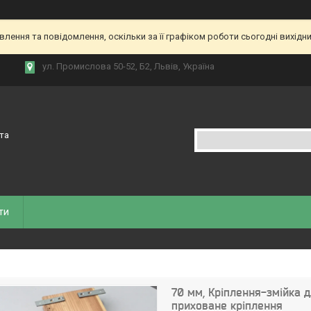
ення та повідомлення, оскільки за її графіком роботи сьогодні вихідн
ул. Промислова 50-52, Б2, Львів, Україна
 та
ти
70 мм, Кріплення-змійка 
приховане кріплення