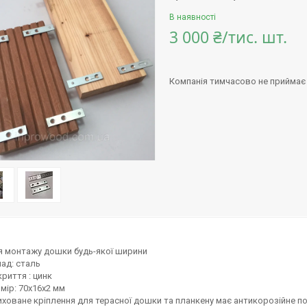
В наявності
3 000 ₴/тис. шт.
Компанія тимчасово не приймає
 монтажу дошки будь-якої ширини
ад: сталь
риття : цинк
мір: 70х16х2 мм
ховане кріплення для терасної дошки та планкену має антикорозійне п