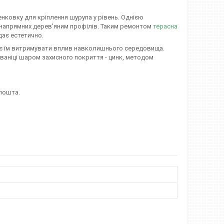
енковку для кріплення шурупа у рівень. Однією
о напрямних дерев'яним профілів. Таким ремонтом
терасна
дає естетично.
яє їм витримувати вплив навколишнього середовища.
ваніці шаром захисного покриття - цинк, методом
пошта.