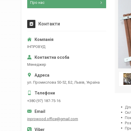
Про нас
Контакти
ІНПРОВУД
Менеджер
ул. Промислова 50-52, Б2, Львів, Україна
+380 (97) 187-75-16
Для
Скл
Пок
inprowood.office@gmail.com
Роз
При