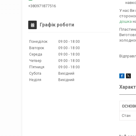
навк
+380971877516
У нас Ви
стороно
дошка
на
Графік роботи
Пластини
Виготовл
холодног
Понеділок
09:00
18:00
Вівторок
09:00
18:00
Середа
09:00
18:00
Відправл
Четвер
09:00
18:00
Пʼятниця
09:00
18:00
Субота
Вихідний
Неділя
Вихідний
Характ
ОСНОВ
Стан