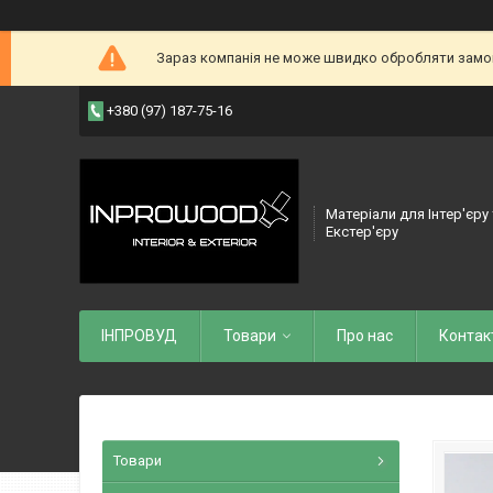
Зараз компанія не може швидко обробляти замовл
+380 (97) 187-75-16
Матеріали для Інтер'єру
Екстер'єру
ІНПРОВУД
Товари
Про нас
Контак
Товари