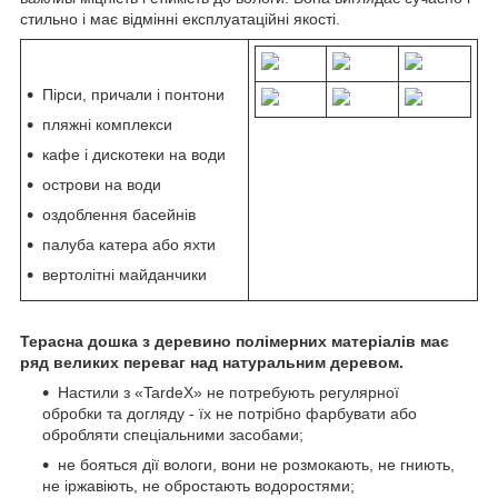
стильно і має відмінні експлуатаційні якості.
Пірси, причали і понтони
пляжні комплекси
кафе і дискотеки на води
острови на води
оздоблення басейнів
палуба катера або яхти
вертолітні майданчики
Терасна дошка з деревино полімерних матеріалів має
ряд великих переваг над натуральним деревом.
Настили з «TardeX» не потребують регулярної
обробки та догляду - їх не потрібно фарбувати або
обробляти спеціальними засобами;
не бояться дії вологи, вони не розмокають, не гниють,
не іржавіють, не обростають водоростями;