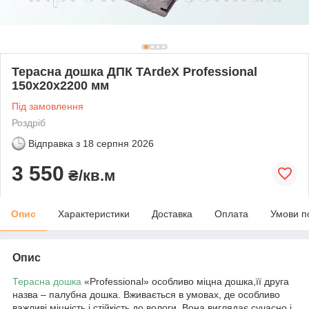
Терасна дошка ДПК TArdeX Professional
150x20x2200 мм
Під замовлення
Роздріб
Відправка з
18 серпня 2026
3 550
₴/кв.м
Опис
Характеристики
Доставка
Оплата
Умови п
Опис
Терасна дошка
«Professional» особливо міцна дошка,її друга
назва – палубна дошка. Вживається в умовах, де особливо
важливі міцність і стійкість до вологи. Вона виглядає сучасно і