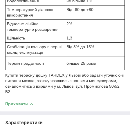
Водопоглинення
не більше 1%
Температурний діапазон
Від -60 до +80
використання
Відносне лінійне
2%
температурне розширення
Щільність
1,3
Стабілізація кольору в перші
Від 3% до 15%
місяці експлуатації
Термін придатності
більше 25 років
Купити терасну дошку TARDEX у Львові або задати уточнюючі
питання можна, зв'язку язавшись з нашими менеджерами,
ознайомитись з взірцями у м. Львові вул. Промислова 50\52
Б2
Приховати
Характеристики