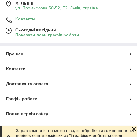
м. Львів
ул. Промислова 50-52, Б2, Львів, Україна
Контакти
Сьогодні вихідний
Показати весь графік роботи
Про нас
Контакти
Доставка та оплата
Графік роботи
Повна версія сайту
Сайт створено на маркетплейсі
Prom.ua
Зараз компанія не може швидко обробляти замовлення та
повідомлення, оскільки за її графіком роботи сьогодні