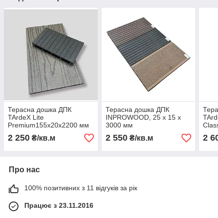
Терасна дошка ДПК
Терасна дошка ДПК
Тер
TArdeX Lite
INPROWOOD, 25 х 15 х
TAr
Premium155x20x2200 мм
3000 мм
Clas
2 250
2 550
2 6
₴/кв.м
₴/кв.м
Про нас
100% позитивних з 11 відгуків за рік
Працює з 23.11.2016