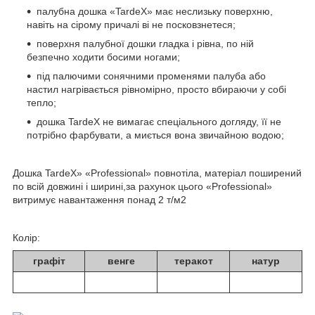
палубна дошка «TardeX» має неслизьку поверхню,
навіть на сірому причалі ві не посковзнетеся;
поверхня палубної дошки гладка і рівна, по ній
безпечно ходити босими ногами;
під палючими сонячними променями палуба або
настил нагрівається рівномірно, просто вбираючи у собі
тепло;
дошка TardeX не вимагає спеціального догляду, її не
потрібно фарбувати, а миється вона звичайною водою;
Дошка TardeX» «Professional» повнотіла, матеріал поширений
по всій довжині і ширині,за рахунок цього «Professional»
витримує навантаження понад 2 т/м2
Колір:
графіт
венге
теракот
натур