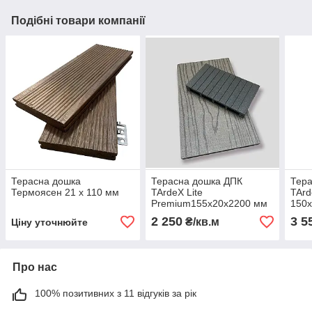
Подібні товари компанії
Терасна дошка
Терасна дошка ДПК
Тер
Термоясен 21 х 110 мм
TArdeX Lite
TArd
Premium155x20x2200 мм
150
2 250
3 5
₴/кв.м
Ціну уточнюйте
Про нас
100% позитивних з 11 відгуків за рік