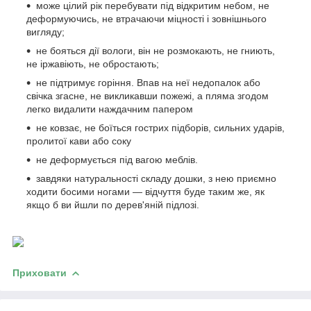
може цілий рік перебувати під відкритим небом, не
деформуючись, не втрачаючи міцності і зовнішнього
вигляду;
не бояться дії вологи, він не розмокають, не гниють,
не іржавіють, не обростають;
не підтримує горіння. Впав на неї недопалок або
свічка згасне, не викликавши пожежі, а пляма згодом
легко видалити наждачним папером
не ковзає, не боїться гострих підборів, сильних ударів,
пролитої кави або соку
не деформується під вагою меблів.
завдяки натуральності складу дошки, з нею приємно
ходити босими ногами — відчуття буде таким же, як
якщо б ви йшли по дерев'яній підлозі.
Приховати