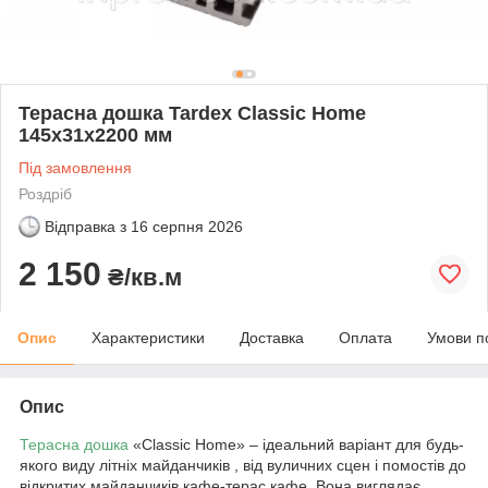
Терасна дошка Tardex Classic Home
145х31х2200 мм
Під замовлення
Роздріб
Відправка з
16 серпня 2026
2 150
₴/кв.м
Опис
Характеристики
Доставка
Оплата
Умови п
Опис
Терасна дошка
«Classic Home» – ідеальний варіант для будь-
якого виду літніх майданчиків , від вуличних сцен і помостів до
відкритих майданчиків кафе-терас кафе. Вона виглядає