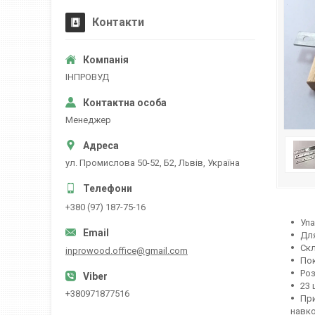
Контакти
ІНПРОВУД
Менеджер
ул. Промислова 50-52, Б2, Львів, Україна
+380 (97) 187-75-16
Упа
Дл
Скл
inprowood.office@gmail.com
Пок
Роз
23 
+380971877516
При
навк