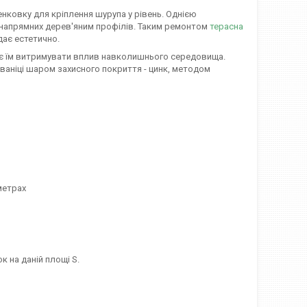
енковку для кріплення шурупа у рівень. Однією
о напрямних дерев'яним профілів. Таким ремонтом
терасна
дає естетично.
яє їм витримувати вплив навколишнього середовища.
ваніці шаром захисного покриття - цинк, методом
метрах
 на даній площі S.