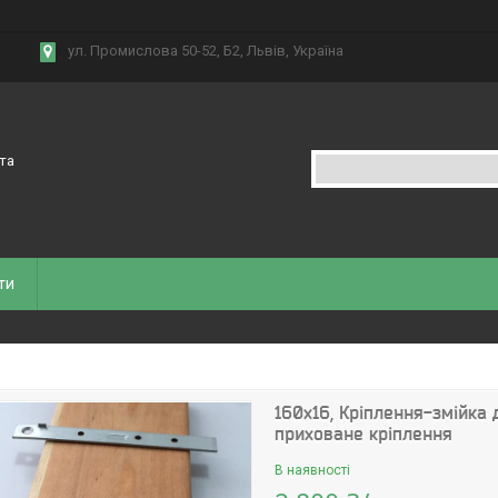
ул. Промислова 50-52, Б2, Львів, Україна
 та
ти
160х16, Кріплення-змійка
приховане кріплення
В наявності