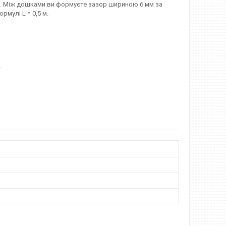
2м. Між дошками ви формуєте зазор шириною 6 мм за
рмулі L = 0,5 м.
.