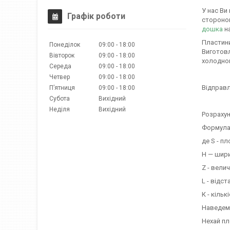
У нас Ви
Графік роботи
стороно
дошка
на
Пластини
Понеділок
09:00
18:00
Виготовл
Вівторок
09:00
18:00
холодног
Середа
09:00
18:00
Четвер
09:00
18:00
Відправл
Пʼятниця
09:00
18:00
Субота
Вихідний
Неділя
Вихідний
Розрахун
Формула: 
де S - п
H — шири
Z - вели
L - відс
К - кіль
Наведем
Нехай пл