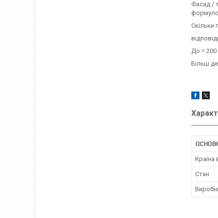
Фасад / 
формулою
Скільки 
відповід
До = 200 
Більш де
Характ
ОСНОВ
Країна
Стан
Виробн