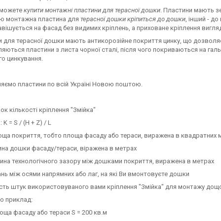
 можете
купити монтажні пластини для терасної дошки
. Пластини мають з
ю монтажна пластина для
терасної дошки кріпиться до дошки
, інший - д
вішується на фасад без видимих кріплень, а приховане кріплення вигля
 для терасної дошки мають антикорозійне покриття цинку, що дозвол
яються пластини з листа чорної сталі, після чого покриваються на галь
о цинкування.
яємо пластини по всій Україні Новою поштою.
ок кількості кріплення "Змійка"
K = S / (H + Z) / L
лоща покриття, тобто площа фасаду або тераси, виражена в квадратних 
на дошки фасаду/тераси, віражена в метрах
чина технологічного зазору між дошками покриття, виражена в метрах
тань між осями напрямних або лаг, на які Ви вмонтовуєте дошки
кість штук використовуваного вами кріплення "Змійка" для монтажу дощок
о приклад:
оща фасаду або тераси S = 200 кв.м