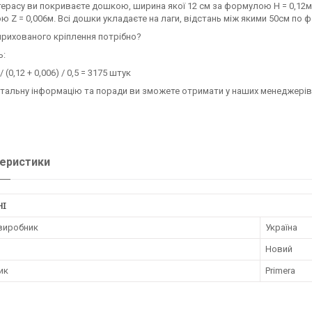
терасу ви покриваєте дошкою, ширина якої 12 см за формулою H = 0,1
 Z = 0,006м. Всі дошки укладаєте на лаги, відстань між якими 50см по фо
прихованого кріплення потрібно?
ь:
/ (0,12 + 0,006) / 0,5 = 3175 штук
тальну інформацію та поради ви зможете отримати у наших менеджерів
еристики
НІ
 виробник
Україна
Новий
ик
Primera