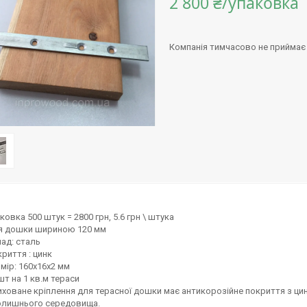
2 800 ₴/упаковка
Компанія тимчасово не приймає
ковка 500 штук = 2800 грн, 5.6 грн \ штука
я дошки шириною 120 мм
ад: сталь
риття : цинк
мір: 160х16х2 мм
шт на 1 кв.м тераси
ховане кріплення для терасної дошки має антикорозійне покриття з ци
олишнього середовища.